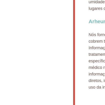
umidade,
lugares 
Arheum
Nós for
cobrem t
Informaç
tratamen
específi
médico r
informaç
diretos,
uso da i