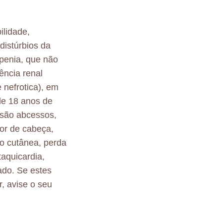
ilidade,
distúrbios da
penia, que não
ência renal
 nefrotica), em
e 18 anos de
s são abcessos,
dor de cabeça,
ção cutânea, perda
aquicardia,
gado. Se estes
r, avise o seu