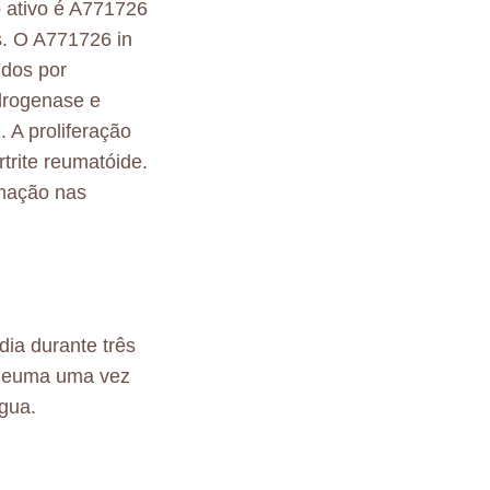
 ativo é A771726
os. O A771726 in
idos por
idrogenase e
. A proliferação
trite reumatóide.
amação nas
ia durante três
rheuma uma vez
gua.