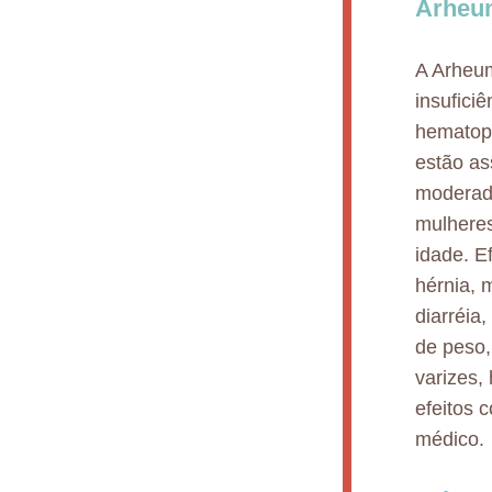
Arheum
A Arheum
insufici
hematopo
estão as
moderada
mulhere
idade. E
hérnia, m
diarréia,
de peso,
varizes, 
efeitos 
médico.