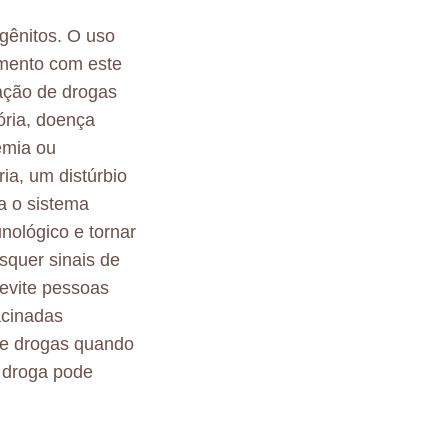
gênitos. O uso
amento com este
ação de drogas
ória, doença
emia ou
ria, um distúrbio
a o sistema
nológico e tornar
isquer sinais de
 evite pessoas
acinadas
de drogas quando
 droga pode