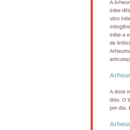
A Arheum
inibe di
vitro ini
mitogêni
inibe-a e
de linfó
Arheuma 
articulaç
Arheum
A dose i
dias. O
por dia.
Arheu