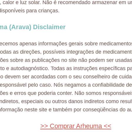
 calor e luz solar. Não é recomendado armazenar em u
disponíveis para crianças.
a (Arava) Disclaimer
necemos apenas informações gerais sobre medicamento
odas as direções, possíveis integrações de medicamen
ões sobre as publicações no site não podem ser usadas
to e autodiagnóstico. Todas as instruções específicas p
co devem ser acordadas com o seu conselheiro de cuid
esponsável pelo caso. Nós negamos a confiabilidade d
ões e erros que poderia conter. Não somos responsávei
 indiretos, especiais ou outros danos indiretos como resu
nformação neste site e também por conseqüências do au
>> Comprar Arheuma <<