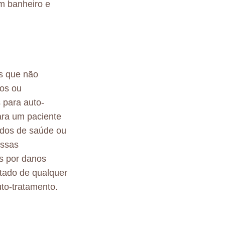
m banheiro e
s que não
tos ou
 para auto-
ara um paciente
ados de saúde ou
essas
s por danos
ltado de qualquer
to-tratamento.