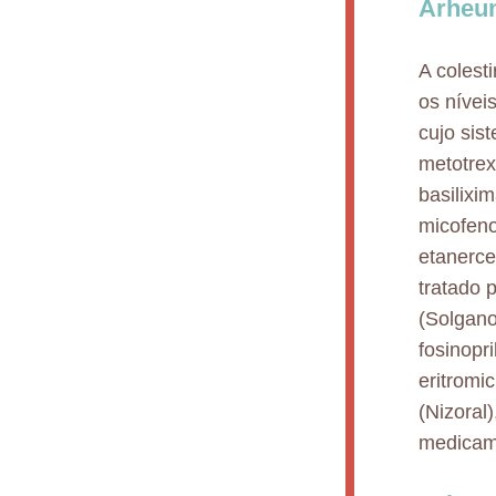
Arheum
A colest
os nívei
cujo sis
metotrex
basilixi
micofeno
etanerce
tratado 
(Solganol
fosinopr
eritromi
(Nizoral)
medicame