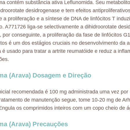
a contém substância ativa Leflunomida. Seu metabolito
hidroorotate desidrogenase e tem efeitos antiproliferativ
be a proliferação e a síntese de DNA de linfócitos T induz
o. A771726 liga-se selectivamente a dihidroorotate des
, por conseguinte, a proliferação da fase de linfócitos G1
citos é um dos estágios cruciais no desenvolvimento da ar
é usado para tratar a artrite reumatóide e reduz a infl
ões.
a (Arava) Dosagem e Direção
nicial recomendada é 100 mg administrada uma vez por d
 tratamento de manutenção segue, tome 10-20 mg de A
 Engula os comprimidos inteiros com um copo cheio de á
ma (Arava) Precauções