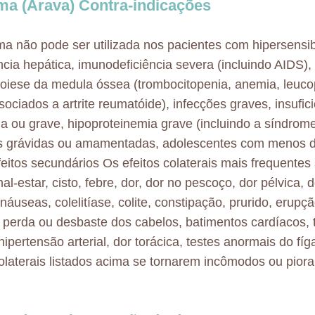
a (Arava) Contra-indicações
a não pode ser utilizada nos pacientes com hipersensib
ência hepática, imunodeficiência severa (incluindo AIDS), 
iese da medula óssea (trombocitopenia, anemia, leuco
sociados a artrite reumatóide), infecções graves, insufici
 ou grave, hipoproteinemia grave (incluindo a síndrome
s grávidas ou amamentadas, adolescentes com menos d
feitos secundários Os efeitos colaterais mais frequente
al-estar, cisto, febre, dor, dor no pescoço, dor pélvica, 
 náuseas, colelitíase, colite, constipação, prurido, erup
 perda ou desbaste dos cabelos, batimentos cardíacos, t
hipertensão arterial, dor torácica, testes anormais do fí
colaterais listados acima se tornarem incômodos ou piora