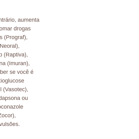
ntrário, aumenta
tomar drogas
 (Prograf),
Neoral),
 (Raptiva),
ina (Imuran),
ber se você é
tioglucose
il (Vasotec),
, dapsona ou
toconazole
Zocor),
vulsões.