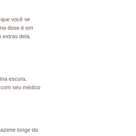
 que você se
ima dose é em
extras dela.
ina escura,
o com seu médico
mazene longe da