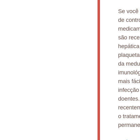
Se você 
de contr
medicam
são rece
hepática
plaqueta
da medul
imunológ
mais fác
infecção
doentes.
recentem
o tratam
permanec