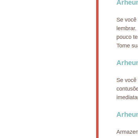
Arheum
Se você 
lembrar.
pouco te
Tome sua
Arheu
Se você 
contusõe
imediat
Arheu
Armazena