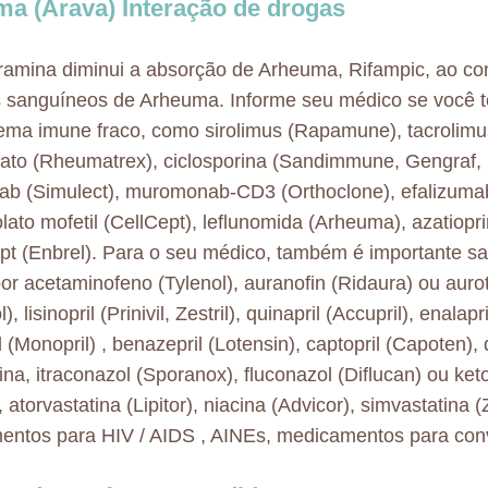
a (Arava) Interação de drogas
iramina diminui a absorção de Arheuma, Rifampic, ao co
s sanguíneos de Arheuma. Informe seu médico se você 
tema imune fraco, como sirolimus (Rapamune), tacrolimus
ato (Rheumatrex), ciclosporina (Sandimmune, Gengraf, 
mab (Simulect), muromonab-CD3 (Orthoclone), efalizumab
lato mofetil (CellCept), leflunomida (Arheuma), azatiopr
pt (Enbrel). Para o seu médico, também é importante sa
por acetaminofeno (Tylenol), auranofin (Ridaura) ou auro
), lisinopril (Prinivil, Zestril), quinapril (Accupril), enalapr
il (Monopril) , benazepril (Lotensin), captopril (Capoten)
cina, itraconazol (Sporanox), fluconazol (Diflucan) ou ke
, atorvastatina (Lipitor), niacina (Advicor), simvastatina (
ntos para HIV / AIDS , AINEs, medicamentos para con