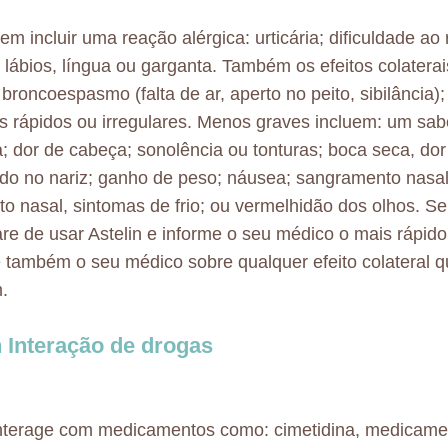
em incluir uma reação alérgica: urticária; dificuldade ao 
, lábios, língua ou garganta. Também os efeitos colatera
 broncoespasmo (falta de ar, aperto no peito, sibilância)
s rápidos ou irregulares. Menos graves incluem: um sa
; dor de cabeça; sonolência ou tonturas; boca seca, dor
o no nariz; ganho de peso; náusea; sangramento nasal; 
to nasal, sintomas de frio; ou vermelhidão dos olhos. Se
are de usar Astelin e informe o seu médico o mais rápido
 também o seu médico sobre qualquer efeito colateral 
.
n Interação de drogas
interage com medicamentos como: cimetidina, medicamen