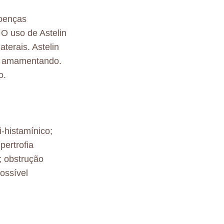
doenças
 O uso de Astelin
terais. Astelin
ou amamentando.
o.
i-histamínico;
pertrofia
; obstrução
ossível