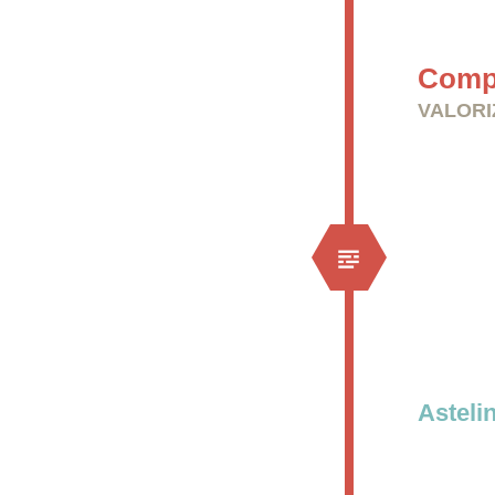
Compr
VALORI
Astel