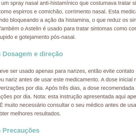
é um spray nasal anti-histamínico que costumava tratar 
 como espirros e comichão, corrimento nasal. Esta medi
ndo bloqueando a ação da histamina, o que reduz os si
 Também o Astelin é usado para tratar sintomas como co
tupido e gotejamento pós-nasal.
n Dosagem e direção
deve ser usado apenas para narizes, então evite contato
u nariz antes de usar este medicamento. A dose inicia
verizações por dia. Após três dias, a dose recomendada 
ações por dia. Nota: esta instrução apresentada aqui ap
 É muito necessário consultar o seu médico antes de usa
bter melhores resultados.
n Precauções