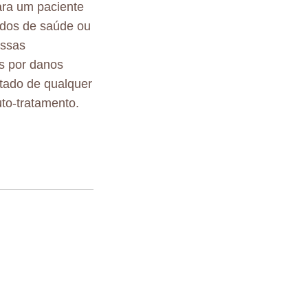
ara um paciente
ados de saúde ou
essas
s por danos
ltado de qualquer
to-tratamento.