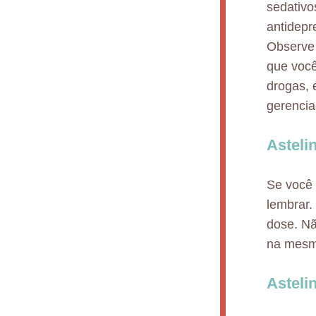
sedativo
antidepr
Observe 
que você
drogas, 
gerencia
Asteli
Se você 
lembrar.
dose. Nã
na mesma
Astel