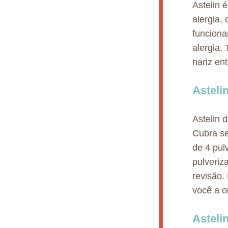
Astelin 
alergia,
funciona
alergia.
nariz en
Asteli
Astelin 
Cubra se
de 4 pul
pulveriz
revisão.
você a o
Asteli