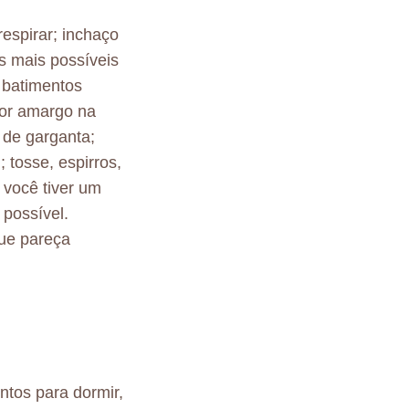
respirar; inchaço
is mais possíveis
; batimentos
bor amargo na
 de garganta;
tosse, espirros,
 você tiver um
 possível.
que pareça
tos para dormir,