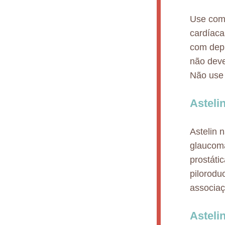
Use com 
cardíaca
com depr
não deve
Não use 
Asteli
Astelin 
glaucoma
prostáti
pilorodu
associa
Asteli