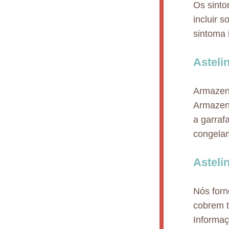
Os sinto
incluir 
sintoma 
Astel
Armazene
Armazena
a garraf
congelam
Asteli
Nós for
cobrem t
Informaç