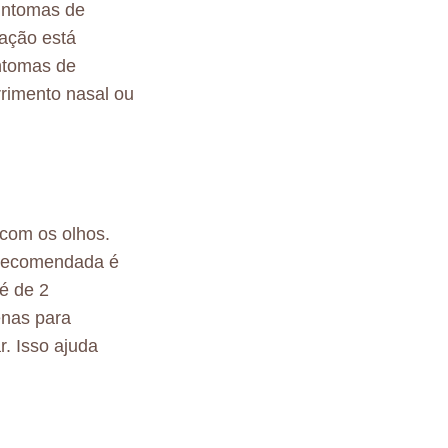
sintomas de
cação está
ntomas de
rrimento nasal ou
 com os olhos.
l recomendada é
é de 2
enas para
r. Isso ajuda