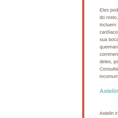
Eles pod
do rosto
incluem:
cardíaco
sua boca
queimand
corrimen
deles, p
Consulte
incomum
Asteli
Astelin 