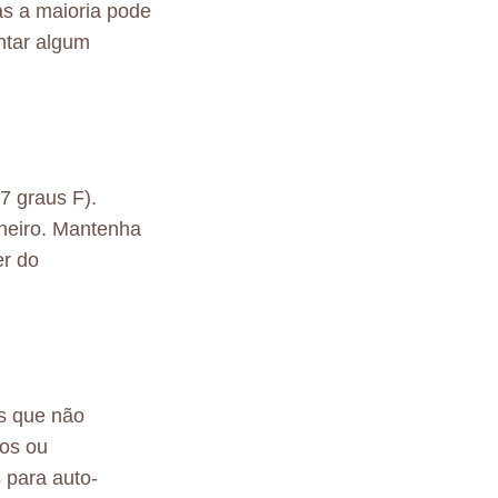
s a maioria pode
entar algum
7 graus F).
heiro. Mantenha
er do
s que não
tos ou
 para auto-