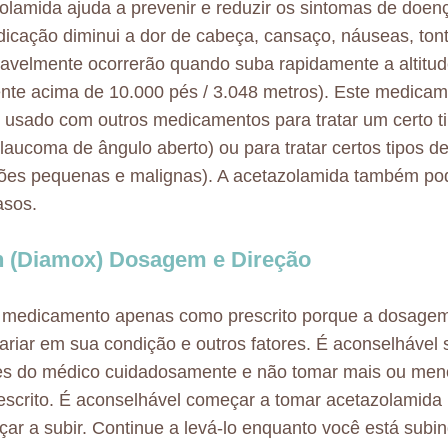
olamida ajuda a prevenir e reduzir os sintomas de doenç
icação diminui a dor de cabeça, cansaço, náuseas, tontu
avelmente ocorrerão quando suba rapidamente a altitu
nte acima de 10.000 pés / 3.048 metros). Este medic
 usado com outros medicamentos para tratar um certo t
glaucoma de ângulo aberto) ou para tratar certos tipos d
sões pequenas e malignas). A acetazolamida também po
asos.
 (Diamox) Dosagem e Direção
 medicamento apenas como prescrito porque a dosage
riar em sua condição e outros fatores. É aconselhável 
ões do médico cuidadosamente e não tomar mais ou me
escrito. É aconselhável começar a tomar acetazolamida 
ar a subir. Continue a levá-lo enquanto você está subi