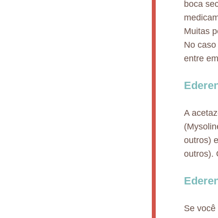
boca sec
medicame
Muitas p
No caso 
entre em
Ederen
A acetaz
(Mysoline
outros) e
outros).
Ederen
Se você 