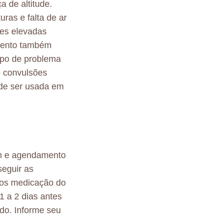
a de altitude.
ras e falta de ar
des elevadas
amento também
ipo de problema
e convulsões
de ser usada em
m e agendamento
seguir as
nos medicação do
1 a 2 dias antes
ndo. Informe seu