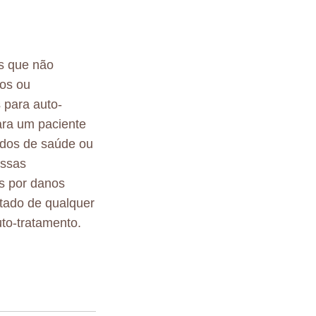
s que não
tos ou
 para auto-
ara um paciente
ados de saúde ou
essas
s por danos
ltado de qualquer
to-tratamento.