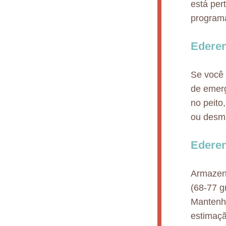
está per
program
Edere
Se você 
de emerg
no peito
ou desm
Edere
Armazen
(68-77 g
Mantenha
estimaçã