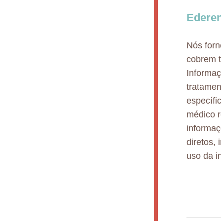
Ederen
Nós for
cobrem t
Informaç
tratamen
específi
médico r
informaç
diretos,
uso da i