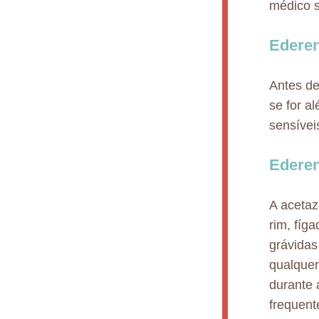
médico s
Ederen
Antes de
se for a
sensívei
Ederen
A acetaz
rim, fíg
grávidas
qualque
durante 
frequent