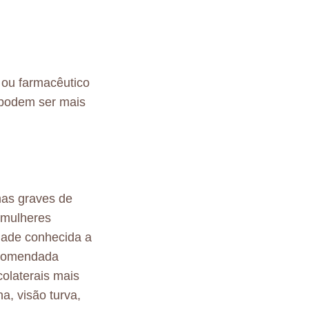
 ou farmacêutico
s podem ser mais
mas graves de
 mulheres
dade conhecida a
ecomendada
colaterais mais
a, visão turva,