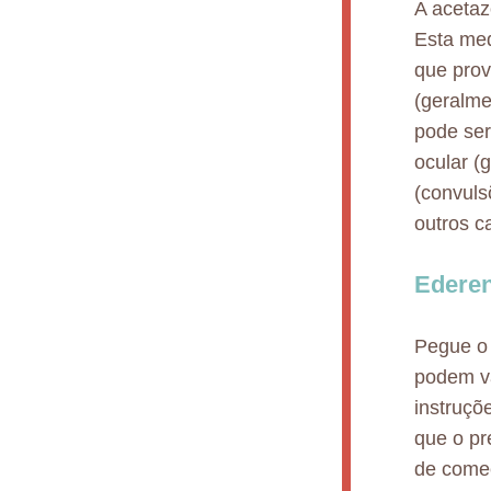
A acetaz
Esta med
que prov
(geralme
pode ser
ocular (
(convul
outros c
Ederen
Pegue o
podem va
instruç
que o pr
de começ