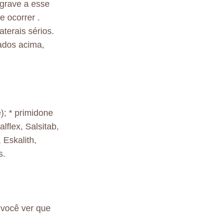
 grave a esse
 ocorrer .
terais sérios.
ados acima,
); * primidone
alflex, Salsitab,
 Eskalith,
s.
 você ver que