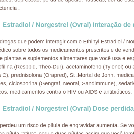
cterícia .
l Estradiol / Norgestrel (Ovral) Interação de
drogas que podem interagir com o Ethinyl Estradiol / Nor
dico sobre todos os medicamentos prescritos e de venda
e plantas e suplementos alimentares que você usa e es
ofilina (Respbid, Theo-Dur), acetaminofeno (Tylenol) ou 
a C), prednisolona (Orapred), St .Mortal de John, medi
es, ciclosporina (Gengraf, Neoral, Sandimmune), sedati
icos, medicamentos contra o HIV ou AIDS e antibióticos.
l Estradiol / Norgestrel (Ovral) Dose perdida
perdeu um risco de pílula de engravidar aumenta. Se v
a pílula "ativa", pegue duas pílulas assim que você lemb