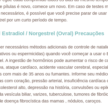
e pílulas é novo, comece um novo. Em caso de testes 
s necessários, é possível que você precise parar de usar 
trel por um curto período de tempo.
l Estradiol / Norgestrel (Ovral) Precauções
r necessários métodos adicionais de controle de natal
ativos ou espermicidas) quando você começar a usar o Et
el. A ingestão de hormônios pode aumentar o risco de 
a, ataque cardíaco, acidente vascular cerebral, especi
s com mais de 35 anos ou fumantes. Informe seu médico
s com coração, pressão arterial, insuficiência cardíaca 
colesterol alto, depressão na história, convulsões ou epil
 vesícula biliar, varizes, tuberculose, tumores de fibrói
 de doença fibrocística das mamas , nódulos, caroços.