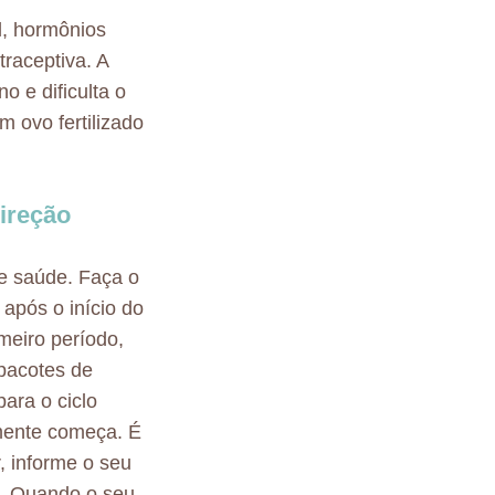
el, hormônios
raceptiva. A
o e dificulta o
 ovo fertilizado
Direção
e saúde. Faça o
após o início do
imeiro período,
 pacotes de
ara o ciclo
lmente começa. É
, informe o seu
. Quando o seu