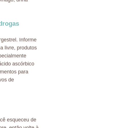
 drogas
gestrel. Informe
 livre, produtos
pecialmente
ácido ascórbico
camentos para
vos de
ocê esqueceu de
re, então volte à