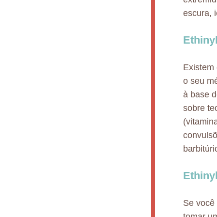
escura, i
Ethiny
Existem 
o seu mé
à base d
sobre te
(vitamin
convulsõ
barbitúr
Ethiny
Se você 
tomar um