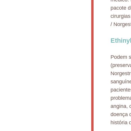
pacote d
cirurgia
/ Norges
Ethiny
Podem se
(preserv
Norgestr
sanguíne
paciente
problema
angina, 
doença da
história