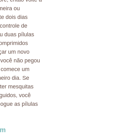
meira ou
e dois dias
controle de
u duas pílulas
comprimidos
eçar um novo
e você não pegou
s, comece um
eiro dia. Se
 ter mesquitas
guidos, você
jogue as pílulas
em