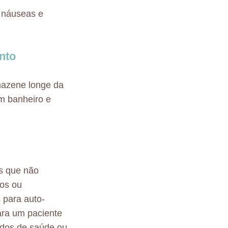
 náuseas e
nto
mazene longe da
m banheiro e
s que não
tos ou
 para auto-
ara um paciente
ados de saúde ou