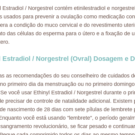
 Estradiol / Norgestrel contém etinilestradiol e norgestr
s usados para prevenir a ovulação como medicação cont
tera a condição do muco cervical e do revestimento uterin
o das células do esperma para o útero e a fixação de um
tero.
l Estradiol / Norgestrel (Ovral) Dosagem e 
as as recomendações do seu conselheiro de cuidados d
 no primeiro dia da menstruação ou no primeiro domingo 
 Se você usar Ethinyl Estradiol / Norgestrel durante o pr
e precisar de controle de natalidade adicional. Existem
 de nascimento de 28 dias com sete pílulas de lembrete p
 Enquanto você está usando "lembrete", o período gera
 sangramento revolucionário, se ficar pesado e continuar
 Pegue cada comprimido todos os dias ao mesmo tempo