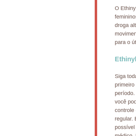
O Ethinyl
feminino
droga al
moviment
para o ú
Ethiny
Siga tod
primeiro
período.
você pod
controle
regular.
possível
médico.