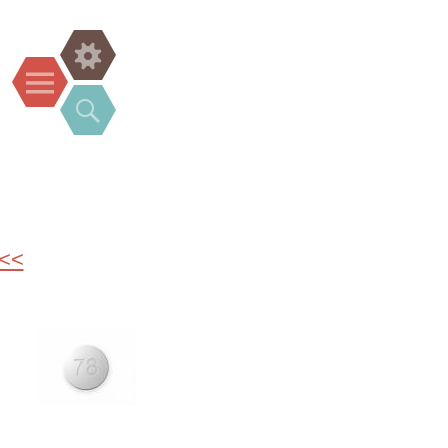
Widgets
Menu
Search
 <<