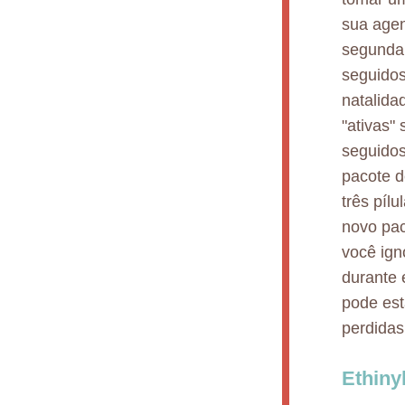
sua agen
segunda 
seguidos
natalida
"ativas"
seguidos
pacote d
três píl
novo pac
você ign
durante 
pode est
perdidas
Ethiny