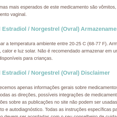
mas mais esperados de este medicamento são vômitos,
nto vaginal.
l Estradiol / Norgestrel (Ovral) Armazename
r a temperatura ambiente entre 20-25 C (68-77 F). Ar
 calor e luz solar. Não é recomendado armazenar em u
disponíveis para crianças.
l Estradiol / Norgestrel (Ovral) Disclaimer
necemos apenas informações gerais sobre medicamento
odas as direções, possíveis integrações de medicamen
ões sobre as publicações no site não podem ser usadas
to e autodiagnóstico. Todas as instruções específicas p
co devem ser acordadas com o seu conselheiro de cuid