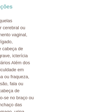
ações
quelas
r cerebral ou
mento vaginal,
fígado,
e cabeça de
rave, icterícia
dários Além dos
ificuldade em
na ou fraqueza,
são, fala ou
 cabeça de
o-se no braço ou
inchaço das
ômago, urina