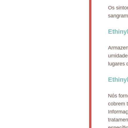
Os sinto
sangrame
Ethiny
Armazena
umidade,
lugares 
Ethiny
Nós for
cobrem t
Informaç
tratamen
específi