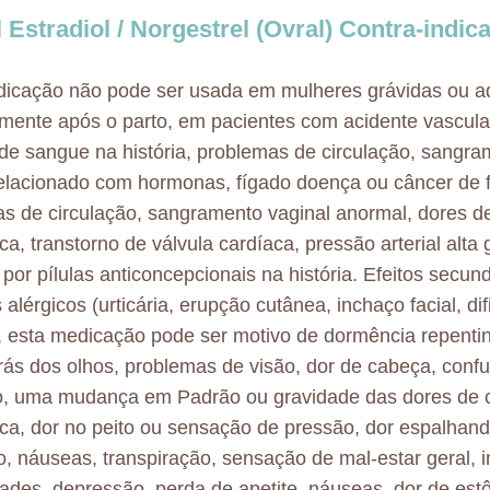
l Estradiol / Norgestrel (Ovral) Contra-indic
icação não pode ser usada em mulheres grávidas ou a
mente após o parto, em pacientes com acidente vascula
de sangue na história, problemas de circulação, sangra
elacionado com hormonas, fígado doença ou câncer de 
s de circulação, sangramento vaginal anormal, dores d
, transtorno de válvula cardíaca, pressão arterial alta g
por pílulas anticoncepcionais na história. Efeitos secun
 alérgicos (urticária, erupção cutânea, inchaço facial, d
), esta medicação pode ser motivo de dormência repenti
trás dos olhos, problemas de visão, dor de cabeça, confu
io, uma mudança em Padrão ou gravidade das dores de
a, dor no peito ou sensação de pressão, dor espalhand
, náuseas, transpiração, sensação de mal-estar geral, 
ades, depressão, perda de apetite, náuseas, dor de est