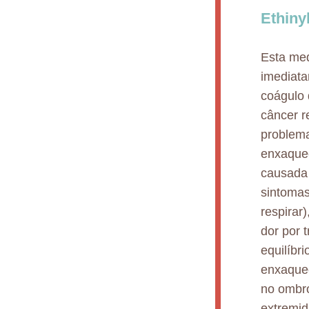
Ethiny
Esta med
imediata
coágulo 
câncer r
problema
enxaqueca
causada 
sintomas
respirar
dor por 
equilíbr
enxaquec
no ombro
extremid