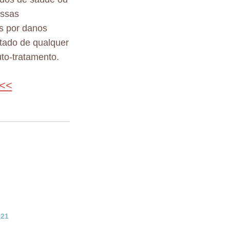
essas
s por danos
ltado de qualquer
to-tratamento.
 <<
021