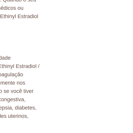
médicos ou
Ethinyl Estradiol
idade
hinyl Estradiol /
coagulação
almente nos
 se você tiver
congestiva,
epsia, diabetes,
des uterinos,