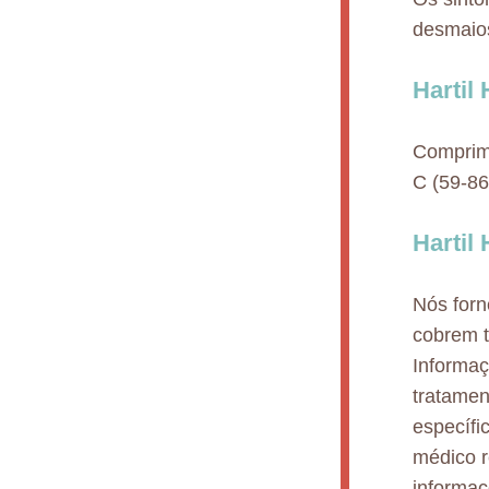
desmaios
Hartil
Comprim
C (59-86
Hartil 
Nós for
cobrem t
Informaç
tratamen
específi
médico r
informaç