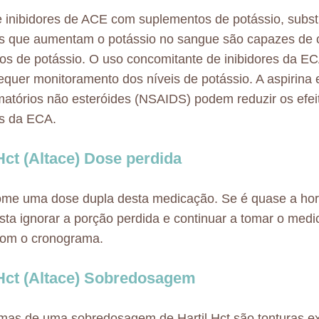
 inibidores de ACE com suplementos de potássio, substi
os que aumentam o potássio no sangue são capazes de 
os de potássio. O uso concomitante de inibidores da E
equer monitoramento dos níveis de potássio. A aspirina 
amatórios não esteróides (NSAIDS) podem reduzir os efei
es da ECA.
 Hct (Altace) Dose perdida
ome uma dose dupla desta medicação. Se é quase a hor
sta ignorar a porção perdida e continuar a tomar o med
com o cronograma.
 Hct (Altace) Sobredosagem
mas de uma sobredosagem de Hartil Hct são tonturas e