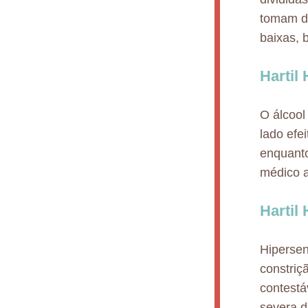
tomam di
baixas, 
Hartil
O álcool
lado efe
enquanto
médico a
Hartil
Hipersen
constriç
contestá
severa d