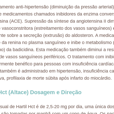
mento anti-hipertensão (diminuição da pressão arterial
e medicamentos chamados inibidores da enzima conver
sina (ACE). Supressão da síntese da angiotensina II dim
e vasoconstritora (estreitamento dos vasos sanguíneos) e
nte sobre a secreção (extrusão) do aldosteron. A medicaç
e da renina no plasma sanguíneo e inibe o metabolismo 
o) da badicidina. Esta medicação também diminui a resis
de vasos sanguíneos periféricos. O tratamento com inib
armente benéfico para pessoas com insuficiência cardíac
também é administrado em hipertensão, insuficiência c
va, profilaxia de morte súbita após infarto do miocárdio.
 Hct (Altace) Dosagem e Direção
sual de Hartil Hct é de 2,5-20 mg por dia, uma única d
s são tomadas por manhã com um copo de água. Os pac