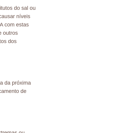
tutos do sal ou
causar níveis
CA com estas
e outros
tos dos
a da próxima
icamento de
xtremas ou