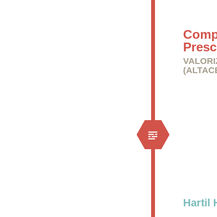
Compr
Presc
VALORI
(ALTAC
Hartil