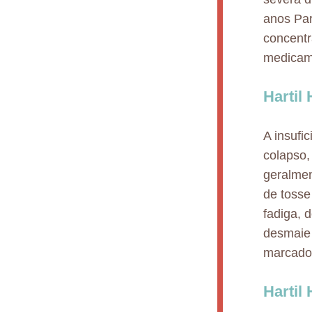
anos Par
concentr
medicam
Hartil
A insufi
colapso, 
geralmen
de tosse
fadiga, 
desmaie
marcados
Hartil