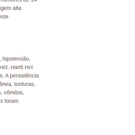
igem alta
este
, hipotensão,
Hct. Hartil Hct
s. A persistência
ânea, tonturas,
, vômitos,
s foram