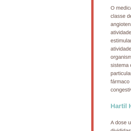
O medica
classe d
angioten
atividad
estimula
atividad
organism
sistema 
particul
fármaco 
congesti
Hartil
A dose u
dividida