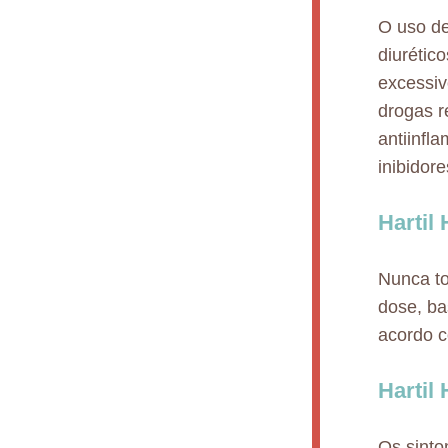
O uso de
diurétic
excessiv
drogas r
antiinfl
inibidor
Hartil
Nunca t
dose, ba
acordo 
Hartil
Os sinto