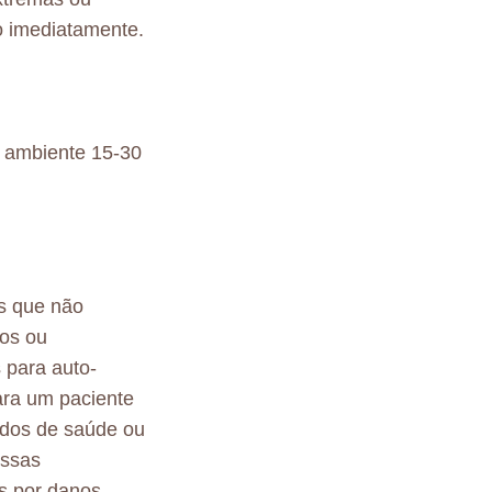
o imediatamente.
 ambiente 15-30
s que não
tos ou
 para auto-
ara um paciente
ados de saúde ou
essas
s por danos