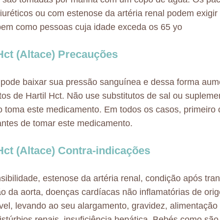
uréticos ou com estenose da artéria renal podem exigir
bem como pessoas cuja idade exceda os 65 yo
 Hct (Altace) Precauções
 pode baixar sua pressão sanguínea e dessa forma aum
itos de Hartil Hct. Não use substitutos de sal ou suplem
 toma este medicamento. Em todos os casos, primeiro 
ntes de tomar este medicamento.
 Hct (Altace) Contra-indicações
sibilidade, estenose da artéria renal, condição após tran
ão da aorta, doenças cardíacas não inflamatórias de ori
vel, levando ao seu alargamento, gravidez, alimentação r
istúrbios renais, insuficiência hepática. Bebés como sã