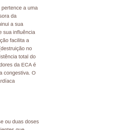
) pertence a uma
sora da
inui a sua
 sua influência
ão facilita a
(destruição no
tência total do
idores da ECA é
a congestiva. O
ardíaca
ose ou duas doses
ientes que