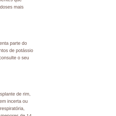
 doses mais
enta parte do
entos de potássio
consulte o seu
splante de rim,
gem incerta ou
espiratória,
o menores de 14