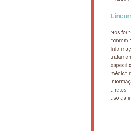
Lincom
Nós for
cobrem t
Informaç
tratamen
específi
médico r
informaç
diretos,
uso da i