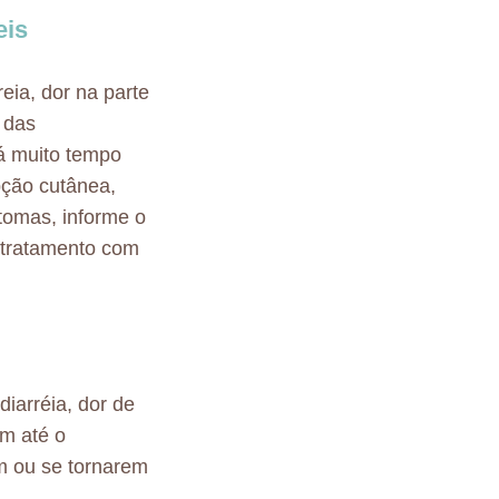
eis
eia, dor na parte
e das
há muito tempo
pção cutânea,
tomas, informe o
 tratamento com
diarréia, dor de
em até o
m ou se tornarem