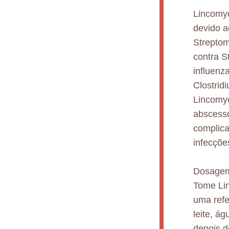
Lincomyc
devido a
Streptom
contra S
influenz
Clostrid
Lincomyc
abscesso
complica
infecçõe
Dosagem
Tome Li
uma refe
leite, á
depois d