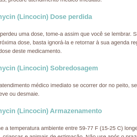
ycin (Lincocin) Dose perdida
perdeu uma dose, tome-a assim que você se lembrar. S
róxima dose, basta ignorá-la e retornar à sua agenda re
 dose deste medicamento.
ycin (Lincocin) Sobredosagem
atendimento médico imediato se ocorrer dor no peito, s
eve ou desmaie.
ycin (Lincocin) Armazenamento
 a temperatura ambiente entre 59-77 F (15-25 C) longe
 crianças e animais de estimação. Não use após o praz