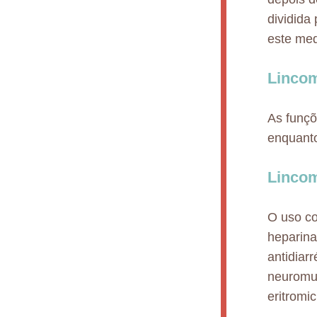
dividida
este me
Lincom
As funçõ
enquanto
Lincom
O uso co
heparina
antidiar
neuromu
eritromi