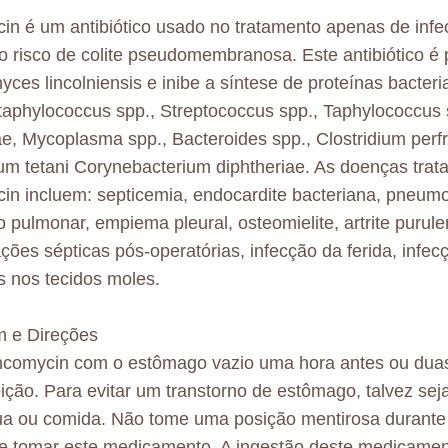
in é um antibiótico usado no tratamento apenas de inf
o risco de colite pseudomembranosa. Este antibiótico é 
yces lincolniensis e inibe a síntese de proteínas bacteri
taphylococcus spp., Streptococcus spp., Taphylococcus 
ae, Mycoplasma spp., Bacteroides spp., Clostridium perf
ium tetani Corynebacterium diphtheriae. As doenças trat
in incluem: septicemia, endocardite bacteriana, pneumo
 pulmonar, empiema pleural, osteomielite, artrite purule
ções sépticas pós-operatórias, infecção da ferida, infec
s nos tecidos moles.
 e Direções
ncomycin com o estômago vazio uma hora antes ou dua
ição. Para evitar um transtorno de estômago, talvez se
gua ou comida. Não tome uma posição mentirosa durante
e tomar este medicamento. A ingestão deste medicamen