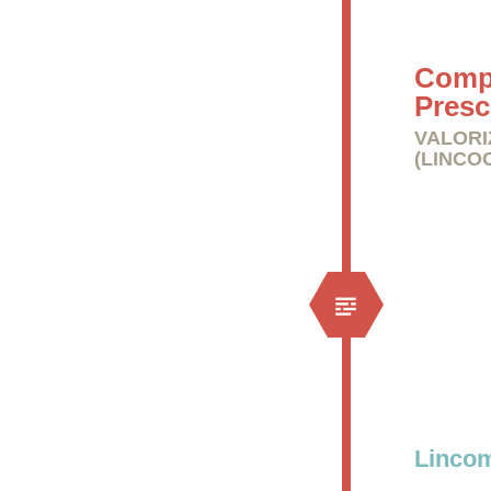
Compr
Presc
VALORI
(LINCOC
Lincom