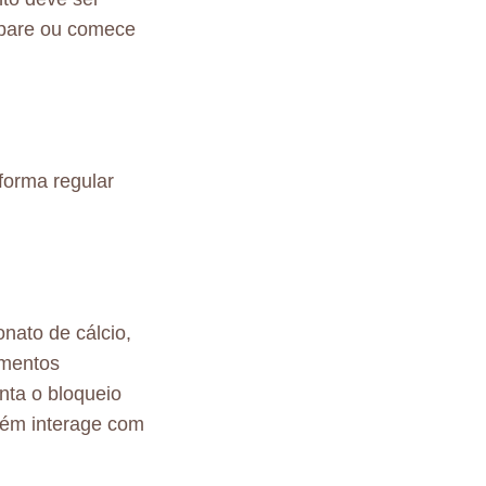
o pare ou comece
forma regular
onato de cálcio,
amentos
enta o bloqueio
bém interage com