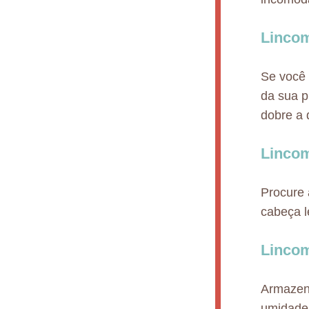
Lincom
Se você 
da sua p
dobre a
Lincom
Procure 
cabeça l
Lincom
Armazene
umidade,