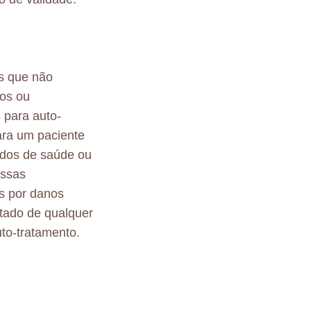
s que não
tos ou
 para auto-
ara um paciente
ados de saúde ou
essas
s por danos
ltado de qualquer
to-tratamento.