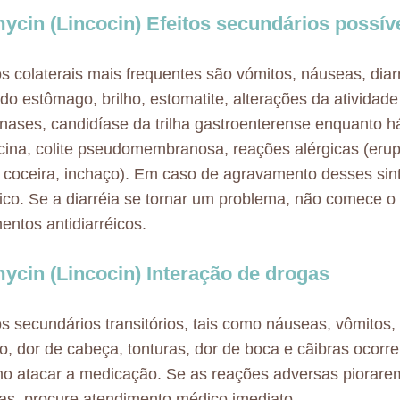
ycin (Lincocin) Efeitos secundários possív
os colaterais mais frequentes são vómitos, náuseas, diarr
 do estômago, brilho, estomatite, alterações da atividad
nases, candidíase da trilha gastroenterense enquanto 
ina, colite pseudomembranosa, reações alérgicas (eru
a, coceira, inchaço). Em caso de agravamento desses sin
co. Se a diarréia se tornar um problema, não comece o
ntos antidiarréicos.
ycin (Lincocin) Interação de drogas
os secundários transitórios, tais como náuseas, vômitos, 
, dor de cabeça, tonturas, dor de boca e cãibras ocorr
o atacar a medicação. Se as reações adversas piorare
s, procure atendimento médico imediato.