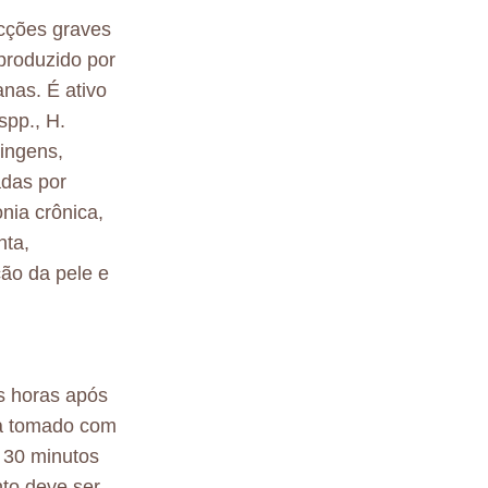
ecções graves
produzido por
anas. É ativo
spp., H.
ringens,
adas por
nia crônica,
nta,
ção da pele e
s horas após
ja tomado com
 30 minutos
to deve ser