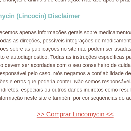
ycin (Lincocin) Disclaimer
necemos apenas informações gerais sobre medicamento
odas as direções, possíveis integrações de medicamen
ões sobre as publicações no site não podem ser usadas
to e autodiagnóstico. Todas as instruções específicas p
co devem ser acordadas com o seu conselheiro de cuid
esponsável pelo caso. Nós negamos a confiabilidade d
ões e erros que poderia conter. Não somos responsávei
 indiretos, especiais ou outros danos indiretos como resu
nformação neste site e também por conseqüências do au
>> Comprar Lincomycin <<