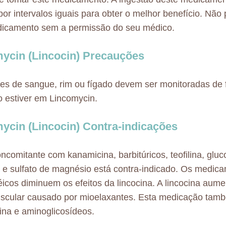
 por intervalos iguais para obter o melhor benefício. Nã
dicamento sem a permissão do seu médico.
ycin (Lincocin) Precauções
es de sangue, rim ou fígado devem ser monitoradas de 
 estiver em Lincomycin.
ycin (Lincocin) Contra-indicações
ncomitante com kanamicina, barbitúricos, teofilina, gluc
 e sulfato de magnésio está contra-indicado. Os medic
réicos diminuem os efeitos da lincocina. A lincocina aum
scular causado por mioelaxantes. Esta medicação tam
cina e aminoglicosídeos.