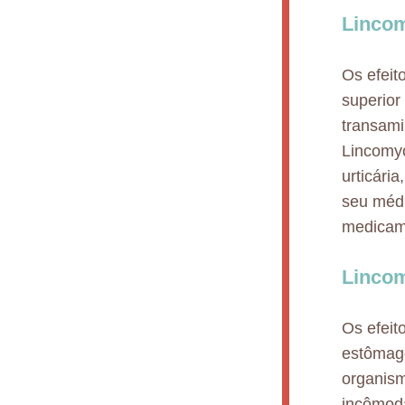
Lincom
Os efeit
superior
transami
Lincomyc
urticári
seu médi
medicame
Lincom
Os efeit
estômago
organism
incômoda