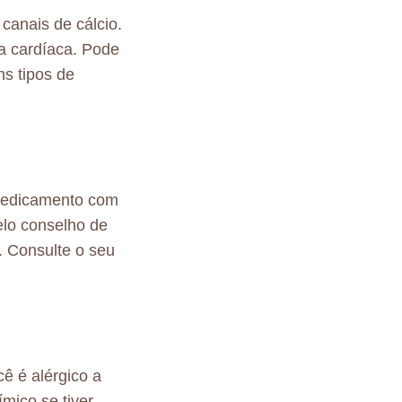
canais de cálcio.
a cardíaca. Pode
ns tipos de
 medicamento com
elo conselho de
. Consulte o seu
ê é alérgico a
ímico se tiver