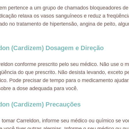
zem pertence a um grupo de chamados bloqueadores de 
icação relaxa os vasos sanguíneos e reduz a freqüênci
cado no tratamento de hipertensão, angina de peito, algu
don (Cardizem) Dosagem e Direção
eldon conforme prescrito pelo seu médico. Não use o
qüência do que prescrito. Não desista levando, exceto p
co. Pode precisar de tempo para o medicamento ajudar
obre a dose adequada para você.
don (Cardizem) Precauções
 tomar Carreldon, informe seu médico ou químico se voc
se você tiver outras alergias. Informe o seu médico ou qu