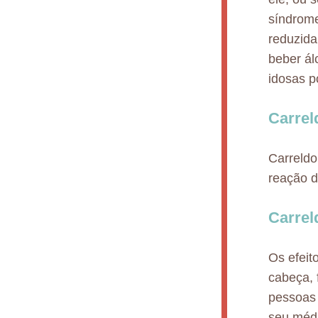
síndrome
reduzida
beber ál
idosas p
Carrel
Carreldo
reação d
Carrel
Os efeit
cabeça, 
pessoas 
seu médi