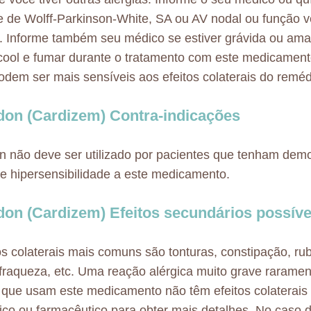
 de Wolff-Parkinson-White, SA ou AV nodal ou função ve
. Informe também seu médico se estiver grávida ou am
cool e fumar durante o tratamento com este medicamen
odem ser mais sensíveis aos efeitos colaterais do reméd
don (Cardizem) Contra-indicações
n não deve ser utilizado por pacientes que tenham de
e hipersensibilidade a este medicamento.
don (Cardizem) Efeitos secundários possíve
os colaterais mais comuns são tonturas, constipação, rubo
fraqueza, etc. Uma reação alérgica muito grave raramen
que usam este medicamento não têm efeitos colaterais 
co ou farmacêutico para obter mais detalhes. No caso d