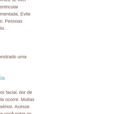
ntricular
amentada. Evite
to. Pessoas
io.
monstrado uma
is
r facial, dor de
te ocorre. Muitas
sérios. Acesse
e você notar os