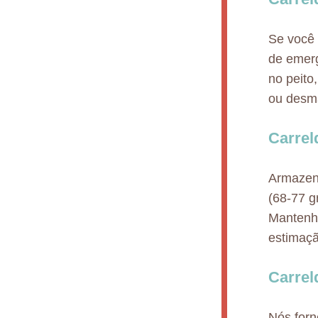
Se você 
de emerg
no peito
ou desm
Carre
Armazen
(68-77 g
Mantenha
estimaçã
Carrel
Nós for