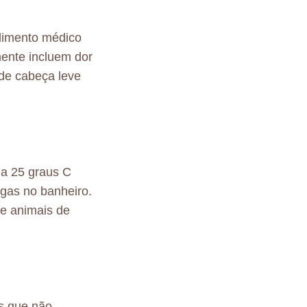
dimento médico
ente incluem dor
 de cabeça leve
a 25 graus C
ogas no banheiro.
e animais de
s que não