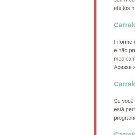
efeitos 
Carrel
Informe 
e não pr
medicame
Acesse s
Carrel
Se você 
está per
program
Carrel