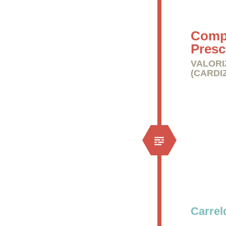
Compr
Presc
VALORI
(CARDI
Carre