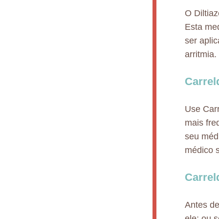
O Diltia
Esta med
ser apli
arritmia.
Carrel
Use Carr
mais fre
seu médi
médico s
Carrel
Antes de
ele; ou 