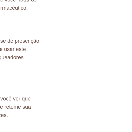
armacêutico.
se de prescrição
e usar este
oqueadores.
 você ver que
 e retome sua
zes.