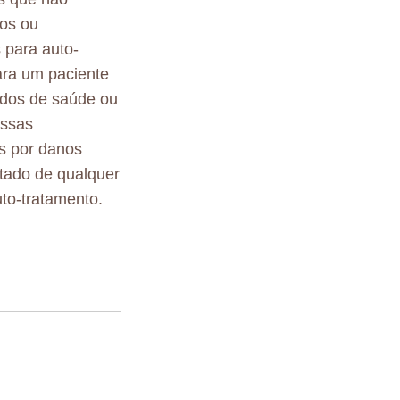
tos ou
 para auto-
ara um paciente
ados de saúde ou
essas
s por danos
ltado de qualquer
to-tratamento.