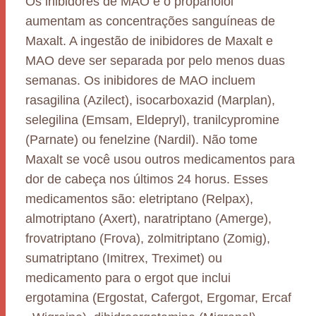
Os inibidores de MAO e o propanolol
aumentam as concentrações sanguíneas de
Maxalt. A ingestão de inibidores de Maxalt e
MAO deve ser separada por pelo menos duas
semanas. Os inibidores de MAO incluem
rasagilina (Azilect), isocarboxazid (Marplan),
selegilina (Emsam, Eldepryl), tranilcypromine
(Parnate) ou fenelzine (Nardil). Não tome
Maxalt se você usou outros medicamentos para
dor de cabeça nos últimos 24 horus. Esses
medicamentos são: eletriptano (Relpax),
almotriptano (Axert), naratriptano (Amerge),
frovatriptano (Frova), zolmitriptano (Zomig),
sumatriptano (Imitrex, Treximet) ou
medicamento para o ergot que inclui
ergotamina (Ergostat, Cafergot, Ergomar, Ercaf