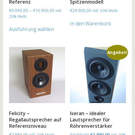
Referenz
Spitzenmodell
€
9.999,00
–
€
10.900,00
€
29.900,00
inkl.
inkl. 20% MwSt.
20% MwSt.
In den Warenkorb
Ausführung wählen
Angebot!
Felicity –
Iseran – idealer
Regallautsprecher auf
Lautsprecher für
Referenzniveau
Röhrenverstärker
€
2.980,00
€
3.990,00
€
1.990,00
inkl. 20% MwSt.
inkl. 20%