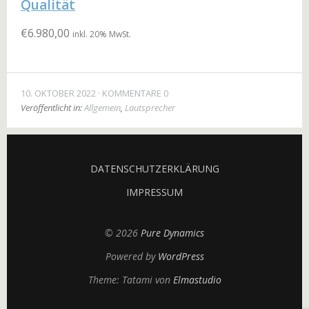
Qualität
€
6.980,00
inkl. 20% MwSt.
10. OKTOBER 2022
KOMMENTARE 0
Veröffentlicht in:
Allgemein
,
Lautsprecher
DATENSCHUTZERKLÄRUNG
IMPRESSUM
© 2026
Pure Dynamics
Powered by
WordPress
Theme: Tatami von
Elmastudio